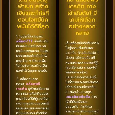
ฟ่าเบท สร้าง
เครดิต ทาง
เงินและกำไรที่
เข้าอันดับ1 มี
ตอบโจทย์นัก
เกมให้เลือก
พนันได้ดีที่สุด
อย่างหลาก
หลาย
1. โบนัสที่มีมากมาย:
สล็อต777
มักมีโปรโม
เว็บสล็อตมือถือที่นำทาง
ชั่นและโบนัสที่มากมาย
ไปสู่ความตื่นเต้นและ
เช่นโบนัสต้อนรับ โบนัส
รวดเร็ว ก้าวขึ้นอันดับ 1
ฝากเงินและโปรโมชั่นพิ
ด้วยการมีเกมสล็อตที่
เศษต่าง ๆ ที่ช่วยเพิ่ม
หลากหลายมากมายให้ผู้
โอกาสในการสร้างเงิน
เล่นเลือกเล่น ท่านจะได้
และกำไรในทุกการพนัน
พบกับการสร้าง
ประสบการณ์การเล่นที่
2. สล็อตที่หลาก
ไม่ซ้ำซากและอิสระในการ
หลาย:
สล็อตฟรี
เลือกเล่นเกมที่ตรงกับ
เครดิต
ยูฟ่าเบทมีความ
ความสนใจของคุณ
หลากหลายที่น่าทึ่งของ
เกมสล็อตมือถือ
ทาง
เกมสล็อตที่ให้ผู้เล่นเลือก
เข้าที่ทันสมัยและ
เล่น ทุกรูปแบบของสตรี
ปลอดภัย ทำให้คุณ
มมีธีมและรูปแบบการเล่น
สามารถเข้าถึงเกมทุกรูป
ที่ไม่เหมือนกัน ทำให้นัก