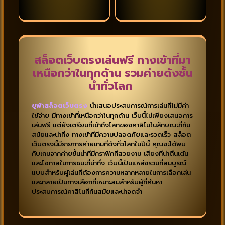
สล็อตเว็บตรงเล่นฟรี ทางเข้าที่มา
เหนือกว่าในทุกด้าน รวมค่ายดังชั้น
นำทั่วโลก
ยูฟ่าสล็อตเว็บตรง
นำเสนอประสบการณ์การเล่นที่ไม่มีค่า
ใช้จ่าย มีทางเข้าที่เหนือกว่าในทุกด้าน เว็บนี้ไม่เพียงเสนอการ
เล่นฟรี แต่ยังเตรียมที่เข้าถึงโลกของคาสิโนในลักษณะที่ทัน
สมัยและน่าทึ่ง ทางเข้าที่มีความปลอดภัยและรวดเร็ว สล็อต
เว็บตรงนี้มีรายการค่ายเกมที่ดังทั่วโลกในปีนี้ คุณจะได้พบ
กับเกมจากค่ายชั้นนำที่มีกราฟิกที่สวยงาม เสียงที่น่าตื่นเต้น
และโอกาสในการชนะที่น่าทึ่ง เว็บนี้เป็นแหล่งรวมที่สมบูรณ์
แบบสำหรับผู้เล่นที่ต้องการความหลากหลายในการเลือกเล่น
และกลายเป็นทางเลือกที่เหมาะสมสำหรับผู้ที่ค้นหา
ประสบการณ์คาสิโนที่ทันสมัยและน่าจดจำ