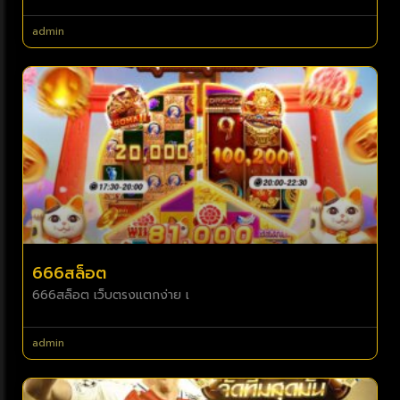
admin
666สล็อต
666สล็อต เว็บตรงแตกง่าย เ
admin