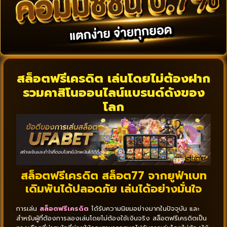
สล็อตฟรีเครดิต เล่นโดยไม่ต้องฝาก
รวมคาสิโนออนไลน์แบรนด์ดังของ
โลก
สล็อตฟรีเครดิต สล็อต77 จากยูฟ่าเบท
เดิมพันได้ปลอดภัย เล่นได้อย่างมั่นใจ
การเล่น
สล็อตฟรีเครดิต
ได้รับความนิยมอย่างมากในปัจจุบัน และ
สำหรับผู้ที่ต้องการลองเล่นโดยไม่ต้องใช้เงินจริง สล็อตฟรีเครดิตเป็น