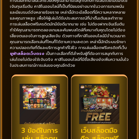
ทางเลือกที่น่าสนใจที่ช่วยให้คุณสามารถสนุกไปกับการเล่นโดยไม่ต้องใช้
เงินทุนเริ่มต้น คาสิโนออนไลน์ก็เป็นที่นิยมอย่างมากในวงการเกมพนัน
และมีแบรนด์ดังหลายร้อยราย เหล่านี้มักจะมีสล็อตที่มีความหลากหลาย
และคุณภาพสูง เพื่อให้ผู้เล่นได้รับประสบการณ์ที่น่าตื่นเต้นและท้าทาย
การเล่นสล็อตฟรีเครดิตมักมีข้อดีมากมาย เช่น ไม่ต้องฝากเงินเริ่มต้น
ทำให้คุณสามารถทดลองเกมและค้นพบสไตล์ที่เหมาะกับคุณโดยไม่ต้อง
เสี่ยงตนเองในการสูญเสียเงิน ด้วยทางที่คาสิโนออนไลน์มีจำนวนมาก
คุณสามารถเลือกเล่นที่ไหนก็ได้ตามความสะดวก เหล่านี้มักมีระบบรักษา
ความปลอดภัยที่ดีและบริการลูกค้าที่ใส่ใจ การเล่นสล็อตฟรีเครดิตที่เว็บ
ยูฟ่าสล็อตเว็บตรง
เป็นทางเลือกที่ดีสำหรับผู้ที่ต้องการสนุกกับการ
เล่นโดยไม่ต้องใช้เงินจริง คาสิโนออนไลน์ที่มีชื่อเสียงยังเพิ่มความมั่นใจ
ในประสบการณ์การเล่นของคุณอีกด้วย
3 ข้อดีในการ
เว็บสล็อตมือ
เล่น สล็อตยู
ถือ สล็อตฟรี