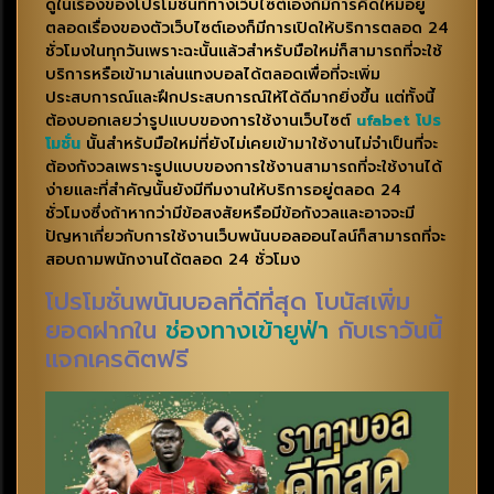
ดูในเรื่องของโปรโมชั่นที่ทางเว็บไซต์เองก็มีการคิดใหม่อยู่
ตลอดเรื่องของตัวเว็บไซต์เองก็มีการเปิดให้บริการตลอด 24
ชั่วโมงในทุกวันเพราะฉะนั้นแล้วสำหรับมือใหม่ก็สามารถที่จะใช้
บริการหรือเข้ามาเล่นแทงบอลได้ตลอดเพื่อที่จะเพิ่ม
ประสบการณ์และฝึกประสบการณ์ให้ได้ดีมากยิ่งขึ้น แต่ทั้งนี้
ต้องบอกเลยว่ารูปแบบของการใช้งานเว็บไซต์
ufabet โปร
โมชั่น
นั้นสำหรับมือใหม่ที่ยังไม่เคยเข้ามาใช้งานไม่จำเป็นที่จะ
ต้องกังวลเพราะรูปแบบของการใช้งานสามารถที่จะใช้งานได้
ง่ายและที่สำคัญนั้นยังมีทีมงานให้บริการอยู่ตลอด 24
ชั่วโมงซึ่งถ้าหากว่ามีข้อสงสัยหรือมีข้อกังวลและอาจจะมี
ปัญหาเกี่ยวกับการใช้งานเว็บพนันบอลออนไลน์ก็สามารถที่จะ
สอบถามพนักงานได้ตลอด 24 ชั่วโมง
โปรโมชั่นพนันบอลที่ดีที่สุด โบนัสเพิ่ม
ยอดฝากใน
ช่องทางเข้ายูฟ่า
กับเราวันนี้
เเจกเครดิตฟรี