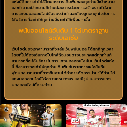
แห่งนี้คือการทำให้ชีวิตของการเดิมพันของทุกท่านมีเป้าหมาย
และทำตามเป้าหมายที่ท่านต้องการด้วยการสร้างรายได้จาก
การแทงบอลออนไลน์รับรองว่าท่านจะต้องถูกอกถูกใจกับการ
ใช้บริการที่จะทำให้ทุกท่านมีรายได้ที่เพิ่มมากขึ้น
พนันออนไลน์อันดับ 1 ได้มาตราฐาน
ระดับเอเชีย
เว็บไซต์ของเราสามารถที่จะเล่นเว็บพนันบอล ได้ทุกที่ทุกเวลา
โดยที่ไม่ต้องเดินทางไปใกล้ถึงบ่อนต่างประเทศแต่ทุกท่านก็
สามารถที่จะใช้บริการในการแทงบอลออนไลน์บนเว็บไซต์แห่ง
นี้ ที่สามารถจะทำให้ทุกท่านเดิมพันกับรายการแข่งขันทีม
ฟุตบอลมากมายที่ทางทีมงานได้ทำการคัดสรรนำมาให้ท่านได้
แทงบอลออนไลน์ได้อย่างครบวงจร และมีรูปแบบการแทง
บอลออนไลน์ที่ครบถ้วน