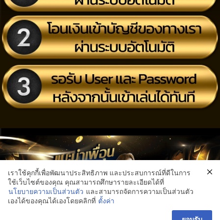
เราใช้คุกกี้เพื่อพัฒนาประสิทธิภาพ และประสบการณ์ที่ดีในการ
ใช้เว็บไซต์ของคุณ คุณสามารถศึกษารายละเอียดได้ที่
นโยบายความเป็นส่วนตัว
และสามารถจัดการความเป็นส่วนตัว
เองได้ของคุณได้เองโดยคลิกที่
ตั้งค่า
ยอมรับ