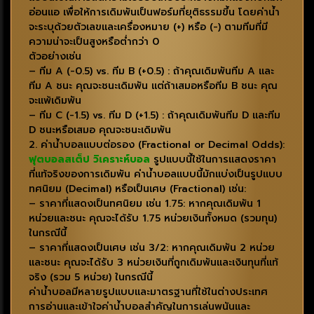
อ่อนแอ เพื่อให้การเดิมพันเป็นฟอร์มที่ยุติธรรมขึ้น โดยค่าน้ำ
จะระบุด้วยตัวเลขและเครื่องหมาย (+) หรือ (-) ตามทีมที่มี
ความน่าจะเป็นสูงหรือต่ำกว่า 0
ตัวอย่างเช่น
– ทีม A (-0.5) vs. ทีม B (+0.5) : ถ้าคุณเดิมพันทีม A และ
ทีม A ชนะ คุณจะชนะเดิมพัน แต่ถ้าเสมอหรือทีม B ชนะ คุณ
จะแพ้เดิมพัน
– ทีม C (-1.5) vs. ทีม D (+1.5) : ถ้าคุณเดิมพันทีม D และทีม
D ชนะหรือเสมอ คุณจะชนะเดิมพัน
2. ค่าน้ำบอลแบบต่อรอง (Fractional or Decimal Odds):
ฟุตบอลสเต็ป วิเคราะห์บอล
รูปแบบนี้ใช้ในการแสดงราคา
ที่แท้จริงของการเดิมพัน ค่าน้ำบอลแบบนี้มักแบ่งเป็นรูปแบบ
ทศนิยม (Decimal) หรือเป็นเศษ (Fractional) เช่น:
– ราคาที่แสดงเป็นทศนิยม เช่น 1.75: หากคุณเดิมพัน 1
หน่วยและชนะ คุณจะได้รับ 1.75 หน่วยเงินทั้งหมด (รวมทุน)
ในกรณีนี้
– ราคาที่แสดงเป็นเศษ เช่น 3/2: หากคุณเดิมพัน 2 หน่วย
และชนะ คุณจะได้รับ 3 หน่วยเงินที่ถูกเดิมพันและเงินทุนที่แท้
จริง (รวม 5 หน่วย) ในกรณีนี้
ค่าน้ำบอลมีหลายรูปแบบและมาตรฐานที่ใช้ในต่างประเทศ
การอ่านและเข้าใจค่าน้ำบอลสำคัญในการเล่นพนันและ