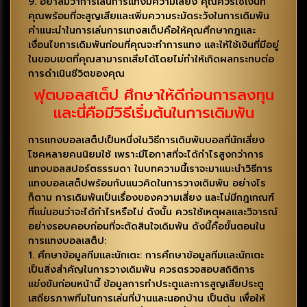
9. อย่าลืมว่าการเล่นการแทงมีความเสี่ยง คุณควรใช้เงินที่
คุณพร้อมที่จะสูญเสียและเพิ่มความระมัดระวังในการเดิมพัน
คำแนะนำในการเล่นการแทงสเต็ปคือให้คุณศึกษากฎและ
เงื่อนไขการเดิมพันก่อนที่คุณจะทำการแทง และให้ใช้เงินที่มีอยู่
ในขอบเขตที่คุณสามารถเสียได้โดยไม่ทำให้เกิดผลกระทบต่อ
การดำเนินชีวิตของคุณ
ฟุตบอลสเต็ป ศึกษาให้ดีก่อนการลงทุน
และนี่คือมีวิธีเริ่มต้นในการเดิมพัน
การแทงบอลเสต็ปเป็นหนึ่งในวิธีการเดิมพันบอลที่นักเสี่ยง
โชคหลายคนนิยมใช้ เพราะมีโอกาสที่จะได้กำไรสูงกว่าการ
แทงบอลสปอร์ตธรรมดา ในบทความนี้เราจะมาแนะนำวิธีการ
แทงบอลเสต็ปพร้อมกับแนวคิดในการวางเดิมพัน อย่างไร
ก็ตาม การเดิมพันเป็นเรื่องของความเสี่ยง และไม่มีกฎเกณฑ์
ที่แน่นอนว่าจะได้กำไรหรือไม่ ดังนั้น ควรใช้เหตุผลและวิจารณ์
อย่างรอบคอบก่อนที่จะตัดสินใจเดิมพัน ดังนี้คือขั้นตอนใน
การแทงบอลเสต็ป:
1. ศึกษาข้อมูลทีมและนักเตะ: การศึกษาข้อมูลทีมและนักเตะ
เป็นสิ่งสำคัญในการวางเดิมพัน ควรตรวจสอบสถิติการ
แข่งขันก่อนหน้านี้ ข้อมูลการทำประตูและการสูญเสียประตู
เสถียรภาพทีมในการเล่นที่บ้านและนอกบ้าน เป็นต้น เพื่อให้