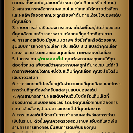
ทายผลทั้งหมดในรูปแบบที่กำหนด (เช่น 3 เกมหรือ 4 เกม)
2. คุณสามารถเลือกทายผลเกมในแต่ละเกมได้หลายตัวเลือก
และผลลัพธ์ของทุกเกมจะถูกเรียงลำดับตามเงื่อนไขของสเต็ป
ที่คุณเลือก
3. ระบบการจ่ายเงินของการแทงสเต็ปจะขึ้นอยู่กับจำนวนเกม
ที่คุณเลือกและอัตราการจ่ายแต่ละเกมที่ถูกต้องที่คุณทาย
4. การแทงสเต็ปจะมีรูปแบบต่างๆ ซึ่งมีรหัสหรือตัวย่อแทน
รูปแบบการแทงที่คุณเลือก เช่น สเต็ป 3 2 แปลว่าคุณเลือก
แทงสามเกม โดยแต่ละเกมคุณเลือกทายผลสองตัวเลือก
5. ในการแทง
ฟุตบอลสเต็ป
คุณต้องทายผลทุกเกมให้ถูก
ต้องทั้งหมด เพียงแม้ว่าคุณจะทายผลถูกได้บางเกม แต่ถ้ามี
การทายผิดเกมใดเกมหนึ่งในสเต็ปที่คุณเลือก คุณจะไม่ได้รับ
เงินรางวัลใดๆ
6. ราคาแทงสเต็ปจะขึ้นอยู่กับจำนวนเกมที่คุณเลือก และอัตรา
การจ่ายที่ถูกต้องสำหรับแต่ละรูปแบบของสเต็ป
7. คุณสามารถทายผลสเต็ปผ่านเว็บไซต์หรือแท็บเล็ตที่
รองรับการแทงบอลออนไลน์ โดยให้คุณเลือกเกมที่ต้องการ
แทง แล้วเลือกรูปแบบการแทงสเต็ปที่คุณต้องการ
8. การแทงสเต็ปใช้เวลาในการคำนวณผลลัพธ์และการจ่าย
เงินในระบบ ดังนั้นคุณควรตรวจสอบรายละเอียดที่แสดงใน
รายการการแทงก่อนยืนยันการเดิมพันของคุณ