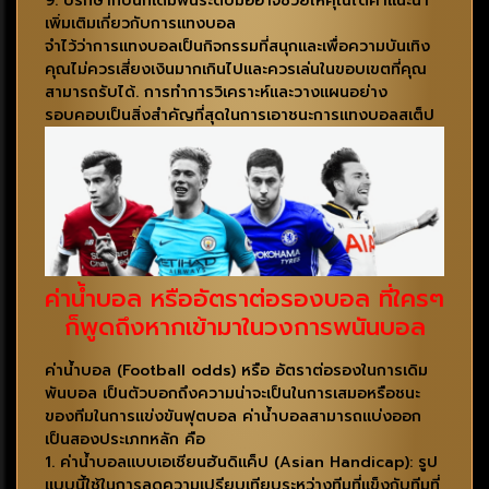
9. ปรึกษากับนักเดิมพันระดับมืออาจช่วยให้คุณได้คำแนะนำ
เพิ่มเติมเกี่ยวกับการแทงบอล
จำไว้ว่าการแทงบอลเป็นกิจกรรมที่สนุกและเพื่อความบันเทิง
คุณไม่ควรเสี่ยงเงินมากเกินไปและควรเล่นในขอบเขตที่คุณ
สามารถรับได้. การทำการวิเคราะห์และวางแผนอย่าง
รอบคอบเป็นสิ่งสำคัญที่สุดในการเอาชนะการแทงบอลสเต็ป
ค่าน้ำบอล หรืออัตราต่อรองบอล ที่ใครๆ
ก็พูดถึงหากเข้ามาในวงการพนันบอล
ค่าน้ำบอล (Football odds) หรือ อัตราต่อรองในการเดิม
พันบอล เป็นตัวบอกถึงความน่าจะเป็นในการเสมอหรือชนะ
ของทีมในการแข่งขันฟุตบอล ค่าน้ำบอลสามารถแบ่งออก
เป็นสองประเภทหลัก คือ
1. ค่าน้ำบอลแบบเอเชียนฮันดิแค็ป (Asian Handicap): รูป
แบบนี้ใช้ในการลดความเปรียบเทียบระหว่างทีมที่แข็งกับทีมที่