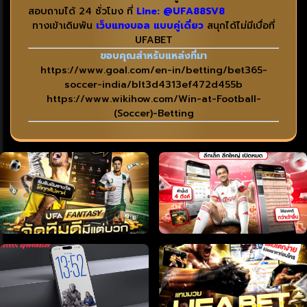
สอบถามได้ 24 ชั่วโมง ที่
Line: @UFA88SV8
ทางเข้าเดิมพัน
เว็บแทงบอล แบบคู่เดี่ยว
สนุกได้ไม่มีเบื่อที่
UFABET
ขอบคุณสำหรับแหล่งที่มา
https://www.goal.com/en-in/betting/bet365-
soccer-india/blt3d4313ef472d455b
https://www.wikihow.com/Win-at-Football-
(Soccer)-Betting