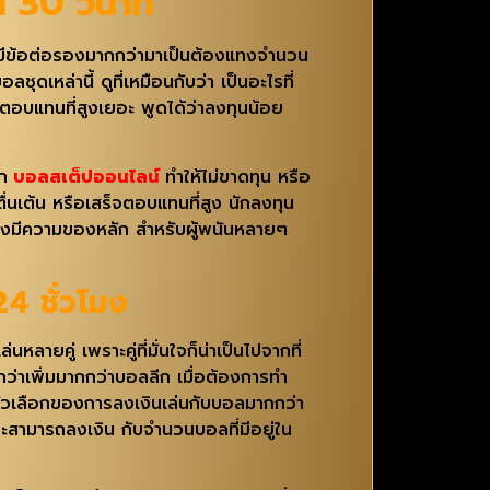
 30 วินาที
ยงมีข้อต่อรองมากกว่ามาเป็นต้องแทงจำนวน
ุดเหล่านี้ ดูที่เหมือนกับว่า เป็นอะไรที่
ตอบแทนที่สูงเยอะ พูดได้ว่าลงทุนน้อย
ก
บอลสเต็ปออนไลน์
ทำให้ไม่ขาดทุน หรือ
ตื่นเต้น หรือเสร็จตอบแทนที่สูง นักลงทุน
นของมีความของหลัก สำหรับผู้พนันหลายๆ
4 ชั่วโมง
ลายคู่ เพราะคู่ที่มั่นใจก็น่าเป็นไปจากที่
กว่าเพิ่มมากกว่าบอลลีก เมื่อต้องการทำ
ป็นตัวเลือกของการลงเงินเล่นกับบอลมากกว่า
นจะสามารถลงเงิน กับจำนวนบอลที่มีอยู่ใน