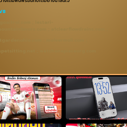
ารวางเดิมพันพร้อมกับได้อย่างน่าสนใจ
V8
goaitroi.com
;
lestari-
ountainfavors.com
;
a1clearflowdrains.com
;
etgardenohio.com
;
moleermoli.com
;
spetsitting.net
;
watchonepieceorg.com