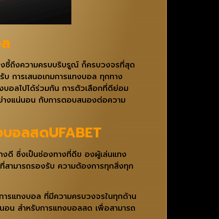
อล
งชี้ถึงความครบบริบรูณ์ ก็ครบวงจรที่สุด
ำหรับ การเสนอเกมการแทงบอล ทุกทาง
ลไปได้ร่วมกัน การตัวเลือกที่ดีย่อม
้อย่างแน่นอน กับการตอบสนองต่อความ
่ แทงบอลสดUFABET
ดี ซึ่งเป็นช่องทางที่ดีข องผู้เล่นแทง
ที่สามารถรองรับ ความต้องการทุกสิ่งทุก
มการแทงบอล ที่มีความครบวงจรในทุกด้าน
างแน่นอน สำหรับการแทงบอลสด เพื่อสามารถ