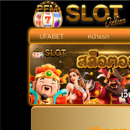
UFABET
หน้าแรก