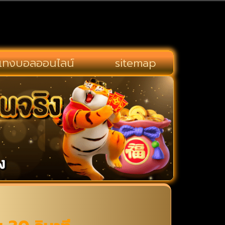
แทงบอลออนไลน์
sitemap