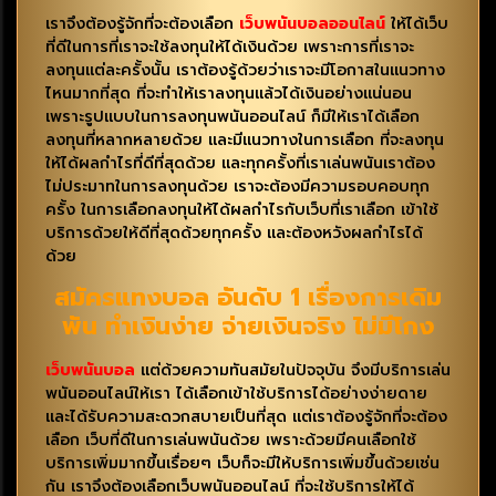
เราจึงต้องรู้จักที่จะต้องเลือก
เว็บพนันบอลออนไลน์
ให้ได้เว็บ
ที่ดีในการที่เราจะใช้ลงทุนให้ได้เงินด้วย เพราะการที่เราจะ
ลงทุนแต่ละครั้งนั้น เราต้องรู้ด้วยว่าเราจะมีโอกาสในแนวทาง
ไหนมากที่สุด ที่จะทำให้เราลงทุนแล้วได้เงินอย่างแน่นอน
เพราะรูปแบบในการลงทุนพนันออนไลน์ ก็มีให้เราได้เลือก
ลงทุนที่หลากหลายด้วย และมีแนวทางในการเลือก ที่จะลงทุน
ให้ได้ผลกำไรที่ดีที่สุดด้วย และทุกครั้งที่เราเล่นพนันเราต้อง
ไม่ประมาทในการลงทุนด้วย เราจะต้องมีความรอบคอบทุก
ครั้ง ในการเลือกลงทุนให้ได้ผลกำไรกับเว็บที่เราเลือก เข้าใช้
บริการด้วยให้ดีที่สุดด้วยทุกครั้ง และต้องหวังผลกำไรได้
ด้วย
สมัครแทงบอล อันดับ 1 เรื่องการเดิม
พัน ทำเงินง่าย จ่ายเงินจริง ไม่มีโกง
เว็บพนันบอล
แต่ด้วยความทันสมัยในปัจจุบัน จึงมีบริการเล่น
พนันออนไลน์ให้เรา ได้เลือกเข้าใช้บริการได้อย่างง่ายดาย
และได้รับความสะดวกสบายเป็นที่สุด แต่เราต้องรู้จักที่จะต้อง
เลือก เว็บที่ดีในการเล่นพนันด้วย เพราะด้วยมีคนเลือกใช้
บริการเพิ่มมากขึ้นเรื่อยๆ เว็บก็จะมีให้บริการเพิ่มขึ้นด้วยเช่น
กัน เราจึงต้องเลือกเว็บพนันออนไลน์ ที่จะใช้บริการให้ได้