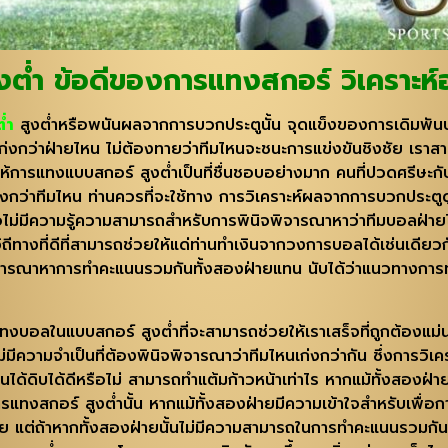
งต่ำ ข้อดีของการแทงสกอร์ วิเคราะห์
่ำ
สูงต่ำหรือพนันผลจากการบวกประตูนั้น จุดแข็งของการเดิมพันปร
เก่งกว่าฝ่ายไหน ไม่ต้องทายว่าทีมไหนจะชนะการแข่งขันชิงชัย เ
ห้การแทงแบบสกอร์ สูงต่ำเป็นที่ชื่นชอบอย่างมาก คนที่ปวดศรีษะกั
งกว่าทีมไหน ท่านควรที่จะใช้ทาง การวิเคราะห์ผลจากการบวกประตูดู
หรือไม่มีความรู้ความสามารถสำหรับการพินิจพิจารณาหาว่าทีมบอลฝ่ายไ
างที่ดีที่สามารถช่วยให้แด่ท่านทำเงินจากวงการบอลได้เช่นเดียวกั
จพิจารณาหาการทำคะแนนรวมกันทั้งสองฝ่ายแทน นับได้ว่าแนวทางการ
แทงบอลในแบบสกอร์ สูงต่ำที่จะสามารถช่วยให้เราเสร็จที่ถูกต้องแม่
ีความจำเป็นที่ต้องพินิจพิจารณาว่าทีมไหนเก่งกว่ากัน ซึ่งการวิเครา
นได้ดิบได้ดีหรือไม่ สามารถทำแต้มก้าวหน้าเท่าไร หากแม้ทั้งสองฝ
แทงสกอร์ สูงต่ำนั้น หากแม้ทั้งสองฝ่ายมีความเข้าใจสำหรับเพื่อ
เลย แต่ถ้าหากทั้งสองฝ่ายนั้นไม่มีความสามารถในการทำคะแนนรวมกันดี