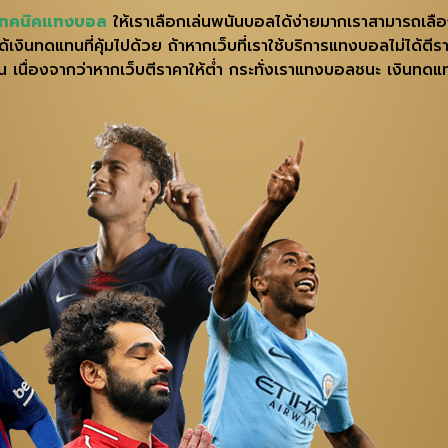
เทคนิค
แทงบอล
ให้เราเลือกเล่นพนันบอลได้ง่ายมากเราสามารถเลือกเว็
ะได้เงินทดแทนที่คุ้มไปด้วย ถ้าหากเว็บที่เราใช้บริการแทงบอลไม่ได้ตี
นั้น เนื่องจากว่าหากเว็บตีราคาให้ต่ำ กระทั่งเราแทงบอลชนะ เงินทดแท