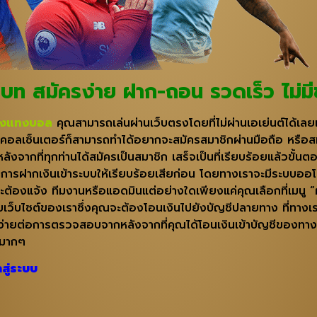
าเบท สมัครง่าย ฝาก-ถอน รวดเร็ว ไม่มีขั
างแทงบอล
คุณสามารถเล่นผ่านเว็บตรงโดยที่ไม่ผ่านเอเย่นต์ได้เลย
อลเซ็นเตอร์ก็สามารถทำได้อยากจะสมัครสมาชิกผ่านมือถือ หรือสมัคร
ังจากที่ทุกท่านได้สมัครเป็นสมาชิก เสร็จเป็นที่เรียบร้อยแล้วขั้นต
ทำการฝากเงินเข้าระบบให้เรียบร้อยเสียก่อน โดยทางเราจะมีระบบออโ
จะต้องแจ้ง ทีมงานหรือแอดมินแต่อย่างใดเพียงแค่คุณเลือกที่เมนู 
ะบบเว็บไซต์ของเราซึ่งคุณจะต้องโอนเงินไปยังบัญชีปลายทาง ที่ทางเ
ื่อให้ง่ายต่อการตรวจสอบจากหลังจากที่คุณได้โอนเงินเข้าบัญชีของท
็วมากๆ
สู่ระบบ