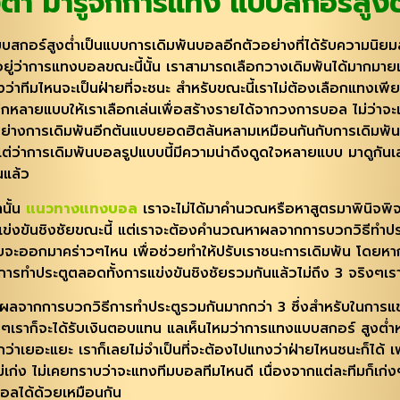
่ำ มารู้จักการแทง แบบสกอร์สูงต่
อร์สูงต่ำเป็นแบบการเดิมพันบอลอีกตัวอย่างที่ได้รับความนิยมสูง
ู่ว่าการแทงบอลขณะนี้นั้น เราสามารถเลือกวางเดิมพันได้มากมายแบบ
ทงว่าทีมไหนจะเป็นฝ่ายที่จะชนะ สำหรับขณะนี้เราไม่ต้องเลือกแทงเพี
อลอีกหลายแบบให้เราเลือกเล่นเพื่อสร้างรายได้จากวงการบอล ไม่ว่
อย่างการเดิมพันอีกต้นแบบยอดฮิตล้นหลามเหมือนกันกับการเดิมพัน
นๆแต่ว่าการเดิมพันบอลรูปแบบนี้มีความน่าดึงดูดใจหลายแบบ มาดูกัน
นแล้ว
นั้น
แนวทางแทงบอล
เราจะไม่ได้มาคำนวณหรือหาสูตรมาพินิจพิจา
ารแข่งขันชิงชัยขณะนี้ แต่เราจะต้องคำนวณหาผลจากการบวกวิธีทำ
จะออกมาคร่าวๆไหน เพื่อช่วยทำให้ปรับเราชนะการเดิมพัน โดยหา
รทำประตูตลอดทั้งการแข่งขันชิงชัยรวมกันแล้วไม่ถึง 3 จริงๆเร
 ผลจากการบวกวิธีการทำประตูรวมกันมากกว่า 3 ซึ่งสำหรับในการแข
ๆเราก็จะได้รับเงินตอบแทน แลเห็นไหมว่าการแทงแบบสกอร์ สูงต่
กว่าเยอะแยะ เราก็เลยไม่จำเป็นที่จะต้องไปแทงว่าฝ่ายไหนชนะก็ไ
่เก่ง ไม่เคยทราบว่าจะแทงทีมบอลทีมไหนดี เนื่องจากแต่ละทีมก็เก่งๆ
อลได้ด้วยเหมือนกัน