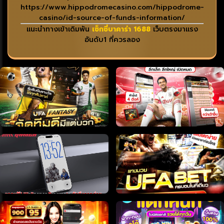
https://www.hippodromecasino.com/hippodrome-
casino/id-source-of-funds-information/
แนะนำทางเข้าเดิมพัน
เซ็กซี่บาคาร่า 1688
เว็บตรงมาแรง
อันดับ1 ที่ควรลอง