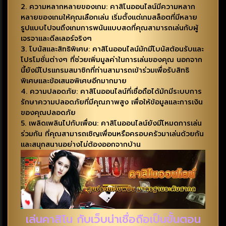
2. ความหลากหลายของเกม: คาสิโนออนไลน์มีความหลาก
หลายของเกมให้คุณเลือกเล่น เริ่มตั้งแต่เกมสล็อตที่มีหลาย
รูปแบบไปจนถึงเกมการพนันแบบสดที่คุณสามารถเล่นกับผู้
เจรจาและดีลเลอร์จริงๆ
3. โบนัสและสิทธิพิเศษ: คาสิโนออนไลน์มักมีโบนัสต้อนรับและ
โปรโมชั่นต่างๆ ที่ช่วยเพิ่มมูลค่าในการเล่นของคุณ นอกจาก
นี้ยังมีโปรแกรมสมาชิกที่ท่านสามารถเข้าร่วมเพื่อรับสิทธิ
พิเศษและข้อเสนอพิเศษอีกมากมาย
4. ความปลอดภัย: คาสิโนออนไลน์ที่เชื่อถือได้มักมีระบบการ
รักษาความปลอดภัยที่มีคุณภาพสูง เพื่อให้ข้อมูลและการเงิน
ของคุณปลอดภัย
5. เพลิดเพลินไปกับเพื่อน: คาสิโนออนไลน์ยังมีโหมดการเล่น
ร่วมกัน ที่คุณสามารถเชิญเพื่อนหรือครอบครัวมาเล่นด้วยกัน
และสนุกสนานอย่างไม่ต้องออกจากบ้าน
เล่นคาสิโน กับเว็บน่าเชื่อถือเป็นขั้นตอน