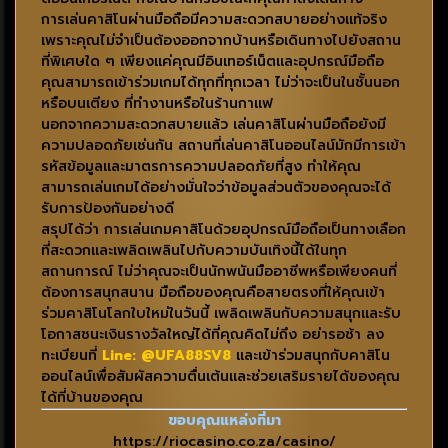
การเล่นคาสิโนผ่านมือถือมีความสะดวกสบายอย่างแท้จริง
เพราะคุณไม่จำเป็นต้องออกจากบ้านหรือเดินทางไปยังสถาน
ที่พิเศษใด ๆ เพียงแค่คุณมีอินเทอร์เน็ตและอุปกรณ์มือถือ
คุณสามารถเข้าร่วมเกมได้ทุกที่ทุกเวลา ไม่ว่าจะเป็นในชั้นนอก
หรือบนเตียง ที่ทำงานหรือในร้านกาแฟ
นอกจากความสะดวกสบายแล้ว เล่นคาสิโนผ่านมือถือยังมี
ความปลอดภัยเช่นกัน สถานที่เล่นคาสิโนออนไลน์มักมีการเข้า
รหัสข้อมูลและมาตรการความปลอดภัยที่สูง ทำให้คุณ
สามารถเล่นเกมได้อย่างมั่นใจว่าข้อมูลส่วนตัวของคุณจะได้
รับการป้องกันอย่างดี
สรุปได้ว่า การเล่นเกมคาสิโนด้วยอุปกรณ์มือถือเป็นทางเลือก
ที่สะดวกและเพลิดเพลินไปกับความบันเทิงนี้ได้ในทุก
สถานการณ์ ไม่ว่าคุณจะเป็นนักพนันมืออาชีพหรือเพียงคนที่
ต้องการสนุกสนาน มือถือของคุณคือสายตรงที่ให้คุณเข้า
ร่วมคาสิโนโลกใบใหม่ในวันนี้ เพลิดเพลินกับความสนุกและรับ
โอกาสชนะเงินรางวัลใหญ่ได้ที่คุณคิดไม่ถึง อย่ารอช้า ลง
ทะเบียนที่
Line: @UFA88SV8
และเข้าร่วมสนุกกับคาสิโน
ออนไลน์เพื่อสัมผัสความตื่นเต้นและช่วยเสริมรายได้ของคุณ
ได้ที่บ้านของคุณ
ขอบคุณแหล่งที่มา
https://riocasino.co.za/casino/