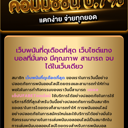
เว็บพนันที่ดุเดือดที่สุด เว็บไซต์แทง
บอลที่มั่นคง มีคุณภาพ สามารถ จบ
ได้ในเว็บเดียว
สมาชิก
เว็บพนันที่ดุเดือดที่สุด
ของเราในการวันนี้อย่าง
ปลอดภัยการพนันออนไลน์โดยตรงและสามารถทำให้ท่าน
พอใจในการทำกิจกรรมของเราวันนี้สามารถ
บอลส
เต็ปUFABETออนไลน์
ใช้บริการได้อย่างปลอดภัยในการใช้
บริการที่ดีที่สุดสำหรับวันนี้อย่างปลอดภัยการเป็นสมาชิก
ของเราในการโดยตรงก็สามารถทำให้ การพนันออนไลน์
อย่างปลอดภัยในการสมัครใหม่และใช้บริการได้อย่างมั่นใจ
กิจกรรมมากมายในการเล่นพนันบอลออนไลน์เป็นสมาชิกใน
การเล่นพนันบอลออนไลน์โดยตรงสำหรับการพนันบอล