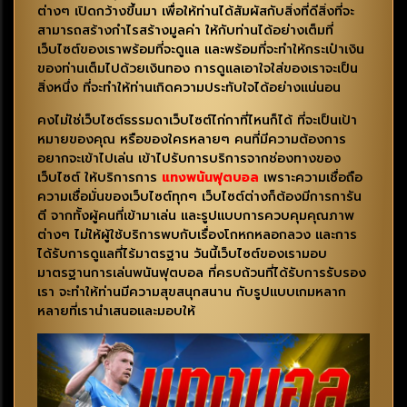
ต่างๆ เปิดกว้างขึ้นมา เพื่อให้ท่านได้สัมผัสกับสิ่งที่ดีสิ่งที่จะ
สามารถสร้างกำไรสร้างมูลค่า ให้กับท่านได้อย่างเต็มที่
เว็บไซต์ของเราพร้อมที่จะดูแล และพร้อมที่จะทำให้กระเป๋าเงิน
ของท่านเต็มไปด้วยเงินทอง การดูแลเอาใจใส่ของเราจะเป็น
สิ่งหนึ่ง ที่จะทำให้ท่านเกิดความประทับใจได้อย่างแน่นอน
คงไม่ใช่เว็บไซต์ธรรมดาเว็บไซต์ไก่กาที่ไหนก็ได้ ที่จะเป็นเป้า
หมายของคุณ หรือของใครหลายๆ คนที่มีความต้องการ
อยากจะเข้าไปเล่น เข้าไปรับการบริการจากช่องทางของ
เว็บไซต์ ให้บริการการ
แทงพนันฟุตบอล
เพราะความเชื่อถือ
ความเชื่อมั่นของเว็บไซต์ทุกๆ เว็บไซต์ต่างก็ต้องมีการการัน
ตี จากทั้งผู้คนที่เข้ามาเล่น และรูปแบบการควบคุมคุณภาพ
ต่างๆ ไม่ให้ผู้ใช้บริการพบกับเรื่องโกหกหลอกลวง และการ
ได้รับการดูแลที่ไร้มาตรฐาน วันนี้เว็บไซต์ของเรามอบ
มาตรฐานการเล่นพนันฟุตบอล ที่ครบถ้วนที่ได้รับการรับรอง
เรา จะทำให้ท่านมีความสุขสนุกสนาน กับรูปแบบเกมหลาก
หลายที่เรานำเสนอและมอบให้