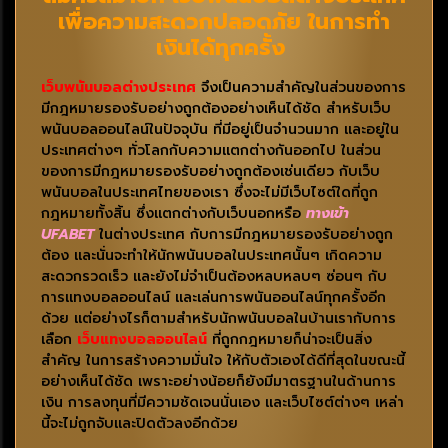
เพื่อความสะดวกปลอดภัย ในการทำ
เงินได้ทุกครั้ง
เว็บพนันบอลต่างประเทศ
จึงเป็นความสำคัญในส่วนของการ
มีกฎหมายรองรับอย่างถูกต้องอย่างเห็นได้ชัด สำหรับเว็บ
พนันบอลออนไลน์ในปัจจุบัน ที่มีอยู่เป็นจำนวนมาก และอยู่ใน
ประเทศต่างๆ ทั่วโลกกับความแตกต่างกันออกไป ในส่วน
ของการมีกฎหมายรองรับอย่างถูกต้องเช่นเดียว กับเว็บ
พนันบอลในประเทศไทยของเรา ซึ่งจะไม่มีเว็บไซต์ใดที่ถูก
กฎหมายทั้งสิ้น ซึ่งแตกต่างกับเว็บนอกหรือ
ทางเข้า
UFABET
ในต่างประเทศ กับการมีกฎหมายรองรับอย่างถูก
ต้อง และนั่นจะทำให้นักพนันบอลในประเทศนั้นๆ เกิดความ
สะดวกรวดเร็ว และยังไม่จำเป็นต้องหลบหลบๆ ซ่อนๆ กับ
การแทงบอลออนไลน์ และเล่นการพนันออนไลน์ทุกครั้งอีก
ด้วย แต่อย่างไรก็ตามสำหรับนักพนันบอลในบ้านเรากับการ
เลือก
เว็บแทงบอลออนไลน์
ที่ถูกกฎหมายก็น่าจะเป็นสิ่ง
สำคัญ ในการสร้างความมั่นใจ ให้กับตัวเองได้ดีที่สุดในขณะนี้
อย่างเห็นได้ชัด เพราะอย่างน้อยก็ยังมีมาตรฐานในด้านการ
เงิน การลงทุนที่มีความชัดเจนนั่นเอง และเว็บไซต์ต่างๆ เหล่า
นี้จะไม่ถูกจับและปิดตัวลงอีกด้วย