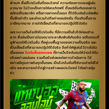
ฟ่าเบท ซึ่งมีโปรโมชั่นที่ตอบโจทย์ ความต้องการของผู้เล่น
มากมาย ไม่ว่าจะเป็นการให้เครดิตฟรี ตั้งแต่เริ่มต้นของการ
สมัครเป็นสมาชิก หรือการฝากครั้งแรก ก็ได้รับเงินโบนัสเพิ่ม
ขึ้นอีกเท่าตัว และยังรวมไปถึงค่าคอมมิชชั่น ที่จะเกิดขึ้นตาม
มาอีกมากมาย ภายใต้เงื่อนไขที่สามารถปฏิบัติได้จริง
เพราะบางเว็บไซต์ให้โปรโมชั่น ที่มีความเป็นไปได้ค่อนข้าง
ยาก ซึ่งมันเป็นการโฆษณาประชาสัมพันธ์เกินจริง แต่ในขณะที่
ยูฟ่าเบทให้โปรโมชั่น ที่อยู่บนพื้นฐานของความเป็นจริง และ
เป็นเงื่อนไขที่สามารถปฏิบัติได้จริง จึงทำให้ผู้เล่นไว้วางใจใน
เรื่องของ
โปรโมชั่นแทงบอล
ที่ทางเว็บไซต์มอบให้ว่าจะได้รับ
จริงอย่างแน่นอน รวมถึงยังส่งผลต่อการดำเนินการ ได้
อย่างมีคุณภาพในทุกขั้นตอน เป็นโปรโมชั่นที่ใช้งานง่ายใช้ได้
จริง และสามารถนำไปสู่การสร้างผลประโยชน์ ได้อย่างคุ้ม
ค่า