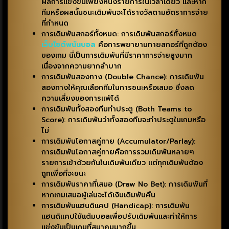
ผลการแข่งขันเพียงหนึ่งรายการในเวลาเดียว และหาก
ทีมหรือผลนั้นชนะเดิมพันจะได้รางวัลตามอัตราการจ่าย
ที่กำหนด
การเดิมพันสกอร์ทั้งหมด: การเดิมพันสกอร์ทั้งหมด
เว็บไซต์พนันบอล
คือการพยายามทายสกอร์ที่ถูกต้อง
ของเกม นี่เป็นการเดิมพันที่มีราคาการจ่ายสูงมาก
เนื่องจากความยากลำบาก
การเดิมพันสองทาง (Double Chance): การเดิมพัน
สองทางให้คุณเลือกทีมในการชนะหรือเสมอ ซึ่งลด
ความเสี่ยงของการแพ้ได้
การเดิมพันทั้งสองทีมทำประตู (Both Teams to
Score): การเดิมพันว่าทั้งสองทีมจะทำประตูในเกมหรือ
ไม่
การเดิมพันโอกาสคู่ทาย (Accumulator/Parlay):
การเดิมพันโอกาสคู่ทายคือการรวมเดิมพันหลายๆ
รายการเข้าด้วยกันในเดิมพันเดียว แต่ทุกเดิมพันต้อง
ถูกเพื่อที่จะชนะ
การเดิมพันราคาที่เสมอ (Draw No Bet): การเดิมพันที่
หากเกมเสมอผู้เล่นจะได้เงินเดิมพันคืน
การเดิมพันแฮนดิแคป (Handicap): การเดิมพัน
แฮนดิแคปใช้แต้มบอลเพื่อปรับเดิมพันและทำให้การ
แข่งขันเป็นเกมที่สมาคมมากขึ้น