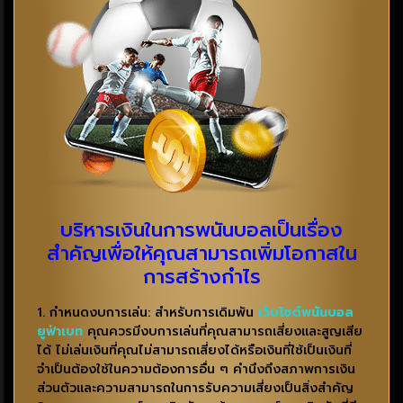
บริหารเงินในการพนันบอลเป็นเรื่อง
สำคัญเพื่อให้คุณสามารถเพิ่มโอกาสใน
การสร้างกำไร
1. กำหนดงบการเล่น: สำหรับการเดิมพัน
เว็บไซต์พนันบอล
ยูฟ่าเบท
คุณควรมีงบการเล่นที่คุณสามารถเสี่ยงและสูญเสีย
ได้ ไม่เล่นเงินที่คุณไม่สามารถเสี่ยงได้หรือเงินที่ใช้เป็นเงินที่
จำเป็นต้องใช้ในความต้องการอื่น ๆ คำนึงถึงสภาพการเงิน
ส่วนตัวและความสามารถในการรับความเสี่ยงเป็นสิ่งสำคัญ