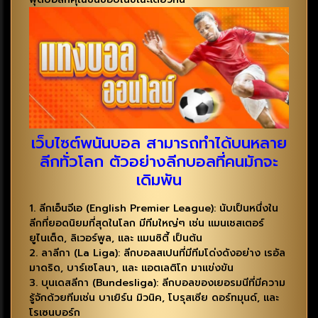
เว็บไซต์พนันบอล สามารถทำได้บนหลาย
ลีกทั่วโลก ตัวอย่างลีกบอลที่คนมักจะ
เดิมพัน
1. ลีกเอ็นจีเอ (English Premier League): นับเป็นหนึ่งใน
ลีกที่ยอดนิยมที่สุดในโลก มีทีมใหญ่ๆ เช่น แมนเชสเตอร์
ยูไนเต็ด, ลิเวอร์พูล, และ แมนซิตี้ เป็นต้น
2. ลาลีกา (La Liga): ลีกบอลสเปนที่มีทีมโด่งดังอย่าง เรอัล
มาดริด, บาร์เซโลนา, และ แอตเลติโก มาแข่งขัน
3. บุนเดสลีกา (Bundesliga): ลีกบอลของเยอรมนีที่มีความ
รู้จักด้วยทีมเช่น บาเยิร์น มิวนิค, โบรุสเซีย ดอร์ทมุนด์, และ
โรเซนบอร์ก