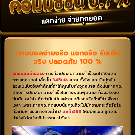
แทงบอลจ่ายจริง แจกจริง รับเงิน
จริง ปลอดภัย 100 %
แทงบอลจ่ายจริง
การที่จะประสบความสำเร็จจนได้เงินจาก
การแทงบอลในสิ่งนั้น
345ufa
ความตั้งใจและขยันมุ่งมั่น
ล้วนเป็นปัจจัยสำคัญที่ทำให้คุณไปถึงจุดหมาย ดังนั้นหากคุณ
ต้องการประสบความสำเร็จในการพนันฟุตบอล ก็จงจริงจัง
กับมัน อย่าไปคิดว่ามันเป็นแค่งานอดิเรกหรือสิ่งที่ทำเพื่อฆ่า
เวลา เพราะหากคุณคิดแบบนั้นคุณก็จะไม่มีความกระตือรือร้น
ที่จะค้นหาแนวทางที่จะนำไป
มาเก๊า888
ให้บอลแม่น สู่ความ
สำเร็จได้อย่างที่ปรารถนาได้เลย