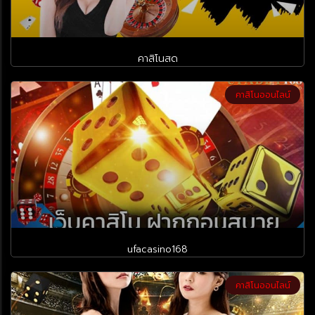
คาสิโนสด
คาสิโนออนไลน์
ufacasino168
คาสิโนออนไลน์