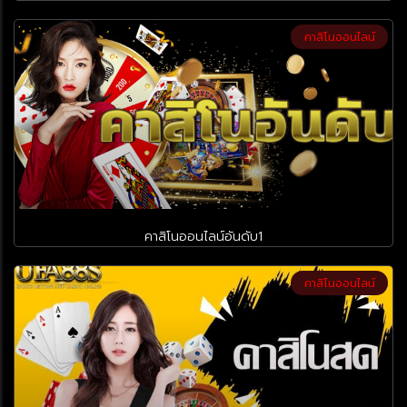
คาสิโนออนไลน์
คาสิโนออนไลน์อันดับ1
คาสิโนออนไลน์