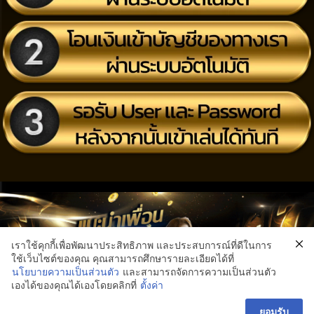
เราใช้คุกกี้เพื่อพัฒนาประสิทธิภาพ และประสบการณ์ที่ดีในการ
ใช้เว็บไซต์ของคุณ คุณสามารถศึกษารายละเอียดได้ที่
นโยบายความเป็นส่วนตัว
และสามารถจัดการความเป็นส่วนตัว
เองได้ของคุณได้เองโดยคลิกที่
ตั้งค่า
ยอมรับ
Contact Us
About us
privacy policy