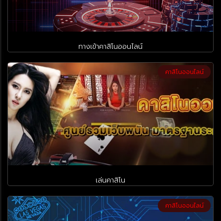
ทางเข้าคาสิโนออนไลน์
คาสิโนออนไลน์
เล่นคาสิโน
คาสิโนออนไลน์